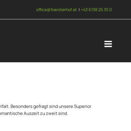
office@foersterhof.at
|
+43 6138 25 35 0
falt. Besonders gefragt sind unsere Superior
romantische Auszeit zu zweit sind.